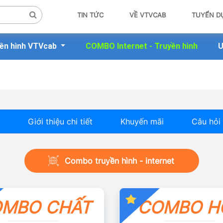
TIN TỨC
VỀ VTVCAB
TUYỂN D
ền hình VTVcab
COMBO Internet - Truyền hình
Ư
Giới thiệu chi tiết
Khuyến mãi
Câu hỏi
Combo truyền hình - internet
MBO CHẤT
COMBO H