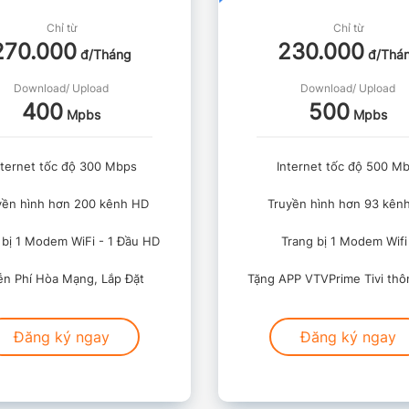
Chỉ từ
Chỉ từ
270.000
230.000
đ/Tháng
đ/Thá
Download/ Upload
Download/ Upload
400
500
Mpbs
Mpbs
ternet tốc độ 300 Mbps
Internet tốc độ 500 M
ền hình hơn 200 kênh HD
Truyền hình hơn 93 kên
bị 1 Modem WiFi - 1 Đầu HD
Trang bị 1 Modem Wifi
n Phí Hòa Mạng, Lắp Đặt
Tặng APP VTVPrime Tivi thô
Đăng ký ngay
Đăng ký ngay