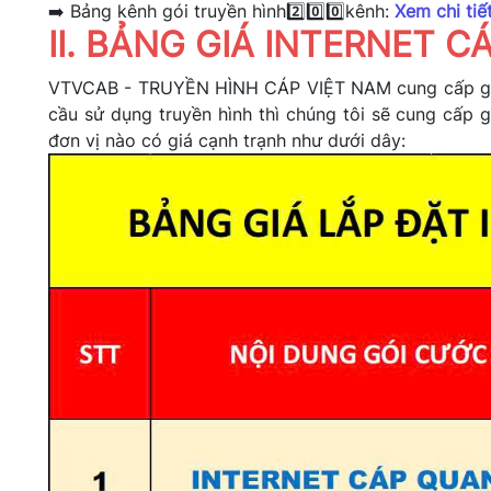
➡️ Bảng kênh gói truyền hình2️⃣0️⃣0️⃣kênh:
Xem chi tiế
II. BẢNG GIÁ INTERNET 
VTVCAB - TRUYỀN HÌNH CÁP VIỆT NAM cung cấp gói
cầu sử dụng truyền hình thì chúng tôi sẽ cung cấp 
đơn vị nào có giá cạnh trạnh như dưới dây: