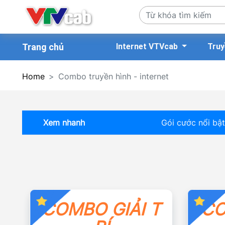
Trang chủ
Internet VTVcab
Truy
Home
Combo truyền hình - internet
Xem nhanh
Gói cước nổi bật
COMBO GIẢI T
CO