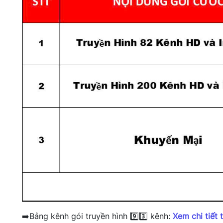
➡️Bảng kênh gói truyền hình 9️⃣3️⃣ kênh:
Xem chi tiết 