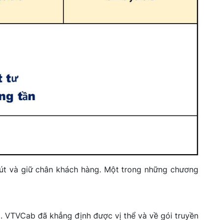
hút và giữ chân khách hàng. Một trong những chương
g. VTVCab đã khẳng định được vị thể và về gói truyền