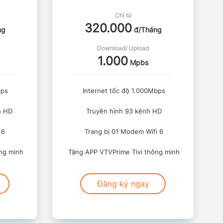
Chỉ từ
320.000
ng
đ/Tháng
Download/ Upload
1.000
Mpbs
bps
Internet tốc độ 1.000Mbps
h HD
Truyền hình 93 kênh HD
 6
Trang bị 01 Modem Wifi 6
ng minh
Tặng APP VTVPrime Tivi thông minh
Đăng ký ngay